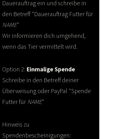
Pflegestelle.
Dauerauftrag ein und schreibe in
den Betreff "Dauerauftrag Futter für
NAME
"
Wir informieren dich umgehend,
wenn das Tier vermittelt wird.
Option 2:
Einmalige Spende
Schreibe in den Betreff deiner
Überweisung oder PayPal "Spende
Futter für
NAME
"
Hinweis zu
Spendenbescheinigungen: