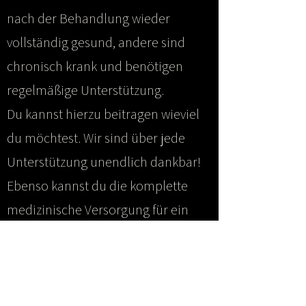
nach der Behandlung wieder
vollständig gesund, andere sind
chronisch krank und benötigen
regelmäßige Unterstützung.
Du kannst hierzu beitragen wieviel
du möchtest. Wir sind über jede
Unterstützung unendlich dankbar!
Ebenso kannst du die komplette
medizinische Versorgung für ein
Tier übernehmen. Schreibe für
nähere Informationen zur Höhe
eine E-Mail
an
Mut.schwaebischealb@gmail.com
.